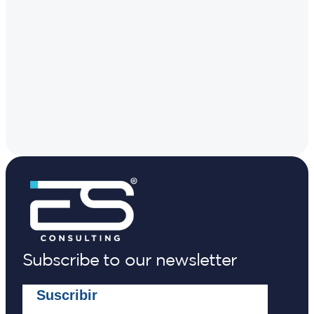
Presentación al
proceso de
que buscan
consejo
transformación
pasar de un
directivo para
digital que
enfoque de
aprobación de
necesitan que
seguridad
presupuesto y
la seguridad
reactivo a uno
estrategia de
evolucione con
proactivo y
ciberseguridad.
ellas.
estratégico.
Subscribe to our newsletter
Suscribir