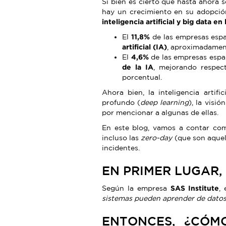
Si bien es cierto que hasta ahora 
hay un crecimiento en su adopció
inteligencia artificial y big data 
El
11,8%
de las empresas esp
artificial (IA)
, aproximadamen
El
4,6%
de las empresas esp
de la IA
, mejorando respec
porcentual.
Ahora bien, la inteligencia artif
profundo (
deep learning
), la visión
por mencionar a algunas de ellas.
En este blog, vamos a contar com
incluso las
zero-day
(que son aquell
incidentes.
EN PRIMER LUGAR,
Según la empresa
SAS Institute
,
sistemas pueden aprender de datos,
ENTONCES, ¿CÓM