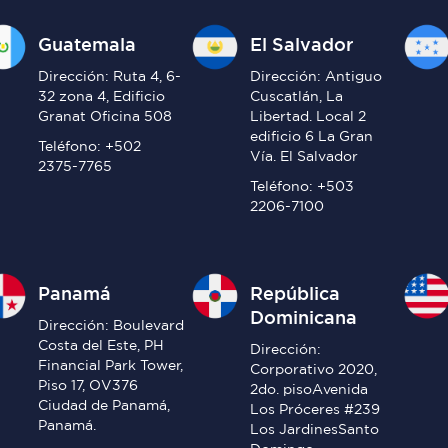
Guatemala
El Salvador
Dirección: Ruta 4, 6-
Dirección: Antiguo
32 zona 4, Edificio
Cuscatlán, La
Granat Oficina 508
Libertad. Local 2
edificio 6 La Gran
Teléfono: +502
Vía. El Salvador
2375-7765
Teléfono: +503
2206-7100
Panamá
República
Dominicana
Dirección: Boulevard
Costa del Este, PH
Dirección:
Financial Park Tower,
Corporativo 2020,
Piso 17, OV376
2do. pisoAvenida
Ciudad de Panamá,
Los Próceres #239
Panamá.
Los JardinesSanto