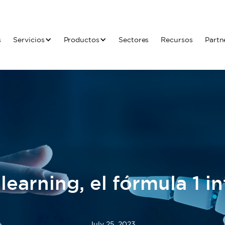
s
Servicios
Productos
Sectores
Recursos
Partn
earning, el fórmula 1 in
July 25, 2023