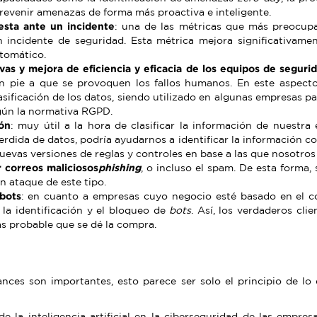
revenir amenazas de forma más proactiva e inteligente.
esta ante un incidente
: una de las métricas que más preocupa
 incidente de seguridad. Esta métrica mejora significativame
tomático.
vas y mejora de eficiencia y eficacia de los equipos de seguri
dan pie a que se provoquen los fallos humanos. En este aspect
sificación de los datos, siendo utilizado en algunas empresas pa
egún la normativa RGPD.
ión
: muy útil a la hora de clasificar la información de nuestra
dida de datos, podría ayudarnos a identificar la información conf
nuevas versiones de reglas y controles en base a las que nosotro
 correos maliciosos
phishing
, o incluso el spam. De esta forma,
n ataque de este tipo.
 bots
: en cuanto a empresas cuyo negocio esté basado en el co
la identificación y el bloqueo de
bots
. Así, los verdaderos cli
ás probable que se dé la compra.
ances son importantes, esto parece ser solo el principio de lo
e la inteligencia artificial en la ciberseguridad de las empre