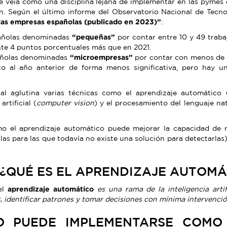
se veía como una disciplina lejana de implementar en las pyme
n. Según el último informe del Observatorio Nacional de Tecn
en las empresas españolas (publicado en 2023)”
:
añolas denominadas
“pequeñas”
por contar entre 10 y 49 trab
te 4 puntos porcentuales más que en 2021.
añolas denominadas
“microempresas”
por contar con menos de 
to al año anterior de forma menos significativa, pero hay
icial aglutina varias técnicas como el aprendizaje automático 
 artificial (
computer vision
) y el procesamiento del lenguaje nat
o el aprendizaje automático puede mejorar la capacidad de 
as para las que todavía no existe una solución para detectarlas)
 ¿QUÉ ES EL APRENDIZAJE AUTOMÁ
 el
aprendizaje automático
es una rama de la inteligencia arti
 identificar patrones y tomar decisiones con mínima intervenci
O PUEDE IMPLEMENTARSE COMO