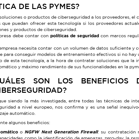
ICA DE LAS PYMES?
 soluciones o productos de ciberseguridad a los proveedores, el 
que puedan ofrecer esta tecnología si los proveedores actual
ones y productos de ciberseguridad.
mpresa debe contar con
políticas de seguridad
con marcos regula
a empresa necesita contar con un volumen de datos suficiente y 
te para conseguir modelos de entrenamiento efectivos si no hay 
o de esta tecnología, a la hora de contratar soluciones que la in
utomático y máximo rendimiento de sus funcionalidades en la pym
UÁLES SON LOS BENEFICIOS 
IBERSEGURIDAD?
e siendo la más investigada, entre todas las técnicas de intel
guridad a nivel europeo, nos confirma y es una señal inequívoc
izaje automático.
te algunos beneficios:
tomático
o
NGFW Next Generation Firewall
: su contratación
capacidades como la identificación de amenazas
zero-day
, la pr