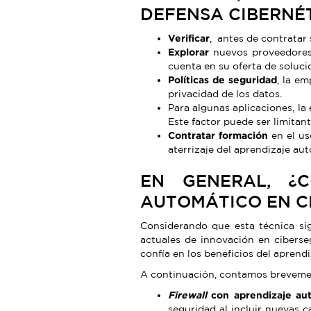
DEFENSA CIBERNÉT
Verificar
, antes de contratar
Explorar
nuevos proveedores 
cuenta en su oferta de soluci
Políticas de seguridad
, la e
privacidad de los datos.
Para algunas aplicaciones, l
Este factor puede ser limitan
Contratar formación
en el us
aterrizaje del aprendizaje a
EN GENERAL, ¿C
AUTOMÁTICO EN C
Considerando que esta técnica sigu
actuales de innovación en ciberse
confía en los beneficios del aprend
A continuación, contamos brevemen
Firewall
con aprendizaje au
seguridad al incluir nuevas 