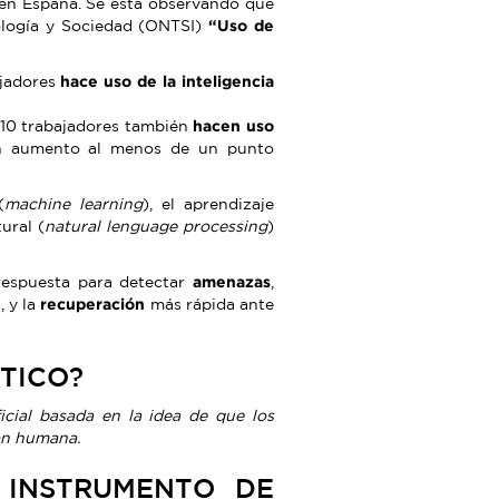
s en España. Se está observando que
ología y Sociedad (ONTSI)
“Uso de
ajadores
hace uso de la inteligencia
10 trabajadores también
hacen uso
 un aumento al menos de un punto
(
machine learning
), el aprendizaje
ural (
natural lenguage processing
)
respuesta para detectar
amenazas
,
, y la
recuperación
más rápida ante
TICO?
ficial basada en la idea de que los
ón humana.
 INSTRUMENTO DE